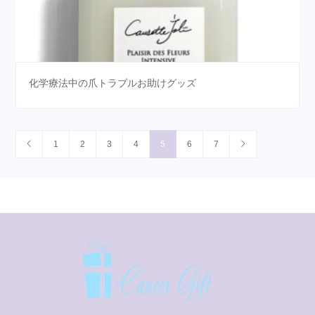
化学療法中の爪トラブルお助けグッズ
1
2
3
4
5
6
7