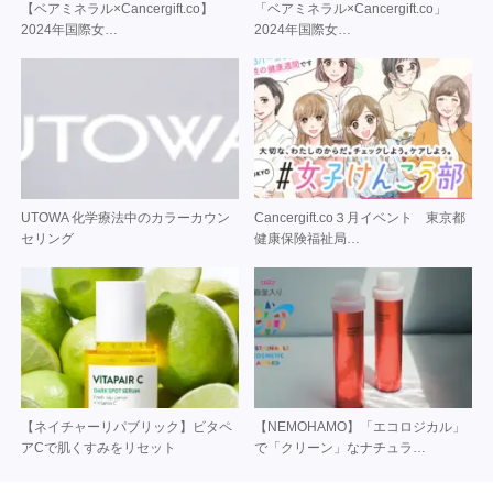
【ベアミネラル×Cancergift.co】
「ベアミネラル×Cancergift.co」
2024年国際女…
2024年国際女…
UTOWA 化学療法中のカラーカウン
Cancergift.co３月イベント 東京都
セリング
健康保険福祉局…
【ネイチャーリパブリック】ビタペ
【NEMOHAMO】「エコロジカル」
アCで肌くすみをリセット
で「クリーン」なナチュラ…